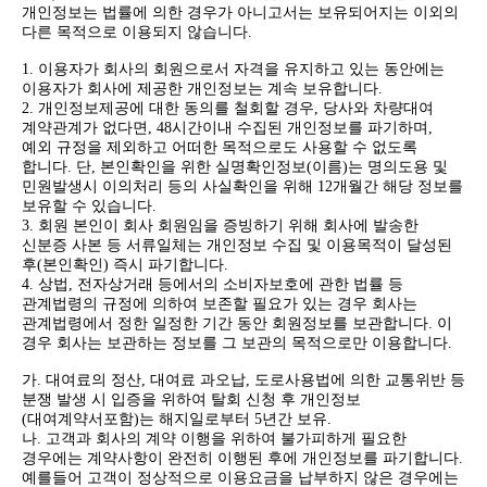
개인정보는 법률에 의한 경우가 아니고서는 보유되어지는 이외의
다른 목적으로 이용되지 않습니다.
1. 이용자가 회사의 회원으로서 자격을 유지하고 있는 동안에는
이용자가 회사에 제공한 개인정보는 계속 보유합니다.
2. 개인정보제공에 대한 동의를 철회할 경우, 당사와 차량대여
계약관계가 없다면, 48시간이내 수집된 개인정보를 파기하며,
예외 규정을 제외하고 어떠한 목적으로도 사용할 수 없도록
합니다. 단, 본인확인을 위한 실명확인정보(이름)는 명의도용 및
민원발생시 이의처리 등의 사실확인을 위해 12개월간 해당 정보를
보유할 수 있습니다.
3. 회원 본인이 회사 회원임을 증빙하기 위해 회사에 발송한
신분증 사본 등 서류일체는 개인정보 수집 및 이용목적이 달성된
후(본인확인) 즉시 파기합니다.
4. 상법, 전자상거래 등에서의 소비자보호에 관한 법률 등
관계법령의 규정에 의하여 보존할 필요가 있는 경우 회사는
관계법령에서 정한 일정한 기간 동안 회원정보를 보관합니다. 이
경우 회사는 보관하는 정보를 그 보관의 목적으로만 이용합니다.
가. 대여료의 정산, 대여료 과오납, 도로사용법에 의한 교통위반 등
분쟁 발생 시 입증을 위하여 탈회 신청 후 개인정보
(대여계약서포함)는 해지일로부터 5년간 보유.
나. 고객과 회사의 계약 이행을 위하여 불가피하게 필요한
경우에는 계약사항이 완전히 이행된 후에 개인정보를 파기합니다.
예를들어 고객이 정상적으로 이용요금을 납부하지 않은 경우에는